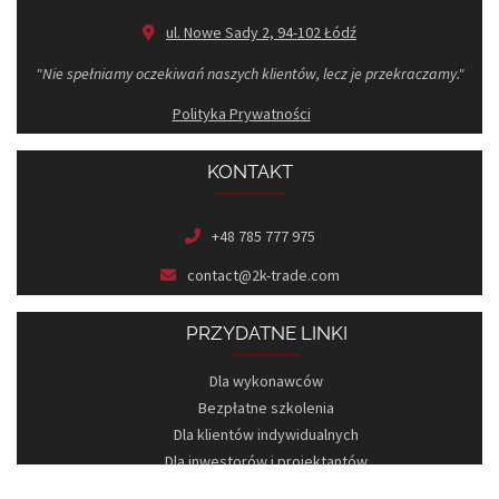
ul. Nowe Sady 2, 94-102 Łódź
"Nie spełniamy oczekiwań naszych klientów, lecz je przekraczamy."
Polityka Prywatności
KONTAKT
+48 785 777 975
contact@2k-trade.com
PRZYDATNE LINKI
Dla wykonawców
Bezpłatne szkolenia
Dla klientów indywidualnych
Dla inwestorów i projektantów
HURTOWNIA PROFILI I OŚWIETLENIA LED