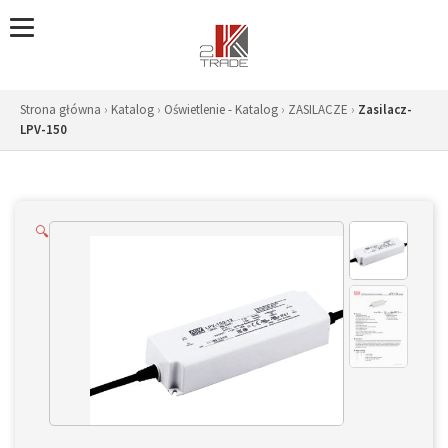
Skip
to
content
Strona główna
›
Katalog
›
Oświetlenie - Katalog
›
ZASILACZE
›
Zasilacz-
LPV-150
🔍