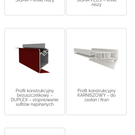
SIGMA – efekt niszy
SIGMA PLUS – efekt
niszy
Profil konstrukcyjny
Profil konstrukcyjny
bezuszczelkowy –
KARNISZOWY – do
DUPLEX – stopniowanie
zasłon i firan
sufitów napinanych