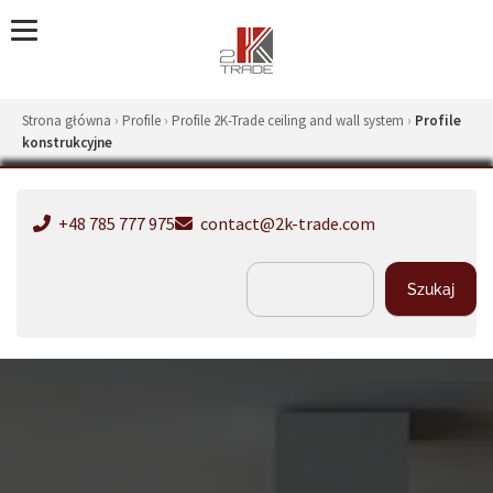
Strona główna
›
Profile
›
Profile 2K-Trade ceiling and wall system
›
Profile
konstrukcyjne
+48 785 777 975
contact@2k-trade.com
Szukaj