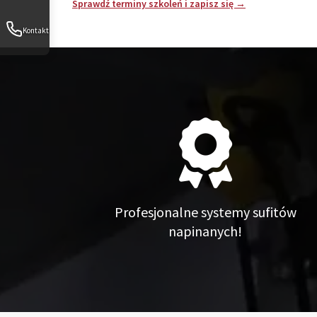
Sprawdź terminy szkoleń i zapisz się →
Kontakt
Profesjonalne systemy sufitów
napinanych!