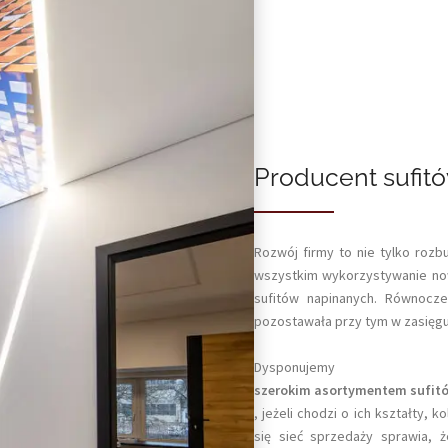
Producent sufit
Rozwój firmy to nie tylko rozb
wszystkim wykorzystywanie now
sufitów napinanych. Równocze
pozostawała przy tym w zasięgu 
Dysponujemy
szerokim asortymentem sufit
, jeżeli chodzi o ich kształty, 
się sieć sprzedaży sprawia, 