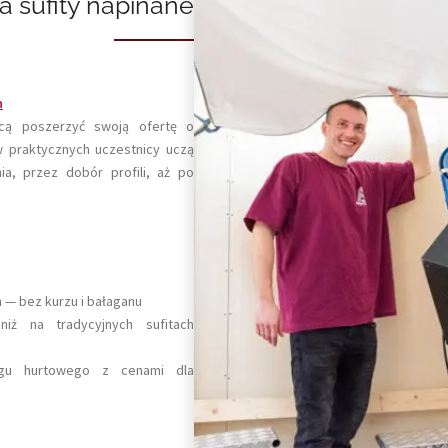
a sufity napinane
h
hcą poszerzyć swoją ofertę o
 praktycznych uczestnicy uczą
, przez dobór profili, aż po
 — bez kurzu i bałaganu
iż na tradycyjnych sufitach
ogu hurtowego z cenami dla