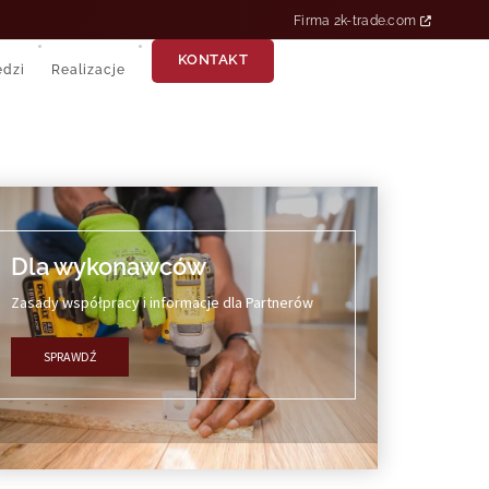
Firma 2k-trade.com
KONTAKT
edzi
Realizacje
Dla wykonawców
Zasady współpracy i informacje dla Partnerów
SPRAWDŹ