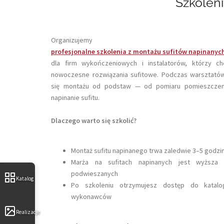
Szkoleni
Organizujemy
profesjonalne szkolenia z montażu sufitów napinanyc
dla firm wykończeniowych i instalatorów, którzy c
nowoczesne rozwiązania sufitowe. Podczas warsztatów
się montażu od podstaw — od pomiaru pomieszczenia
napinanie sufitu.
Dlaczego warto się szkolić?
Montaż sufitu napinanego trwa zaledwie 3–5 godzin
Marża na sufitach napinanych jest wyższa n
podwieszanych
Katalog
Po szkoleniu otrzymujesz dostęp do katal
wykonawców
Realizacje