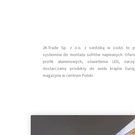
2K-Trade Sp. z o.o. z siedzibą w Łodzi to p
systemów do montażu sufitów napinanych. Ofer
profili aluminiowych, oświetlenia LED, nar
dostarczamy produkty do wielu krajów Eur
magazynu w centrum Polski.