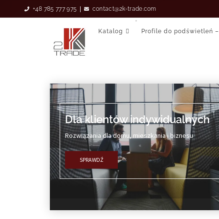
|
+48 785 777 975
contact@2k-trade.com
Katalog
Profile do podświetleń –
Dla klientów indywidualnych
Rozwiązania dla domu, mieszkania i biznesu
SPRAWDŹ