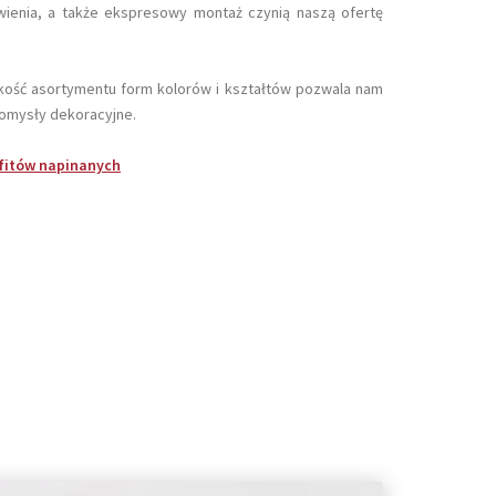
ówienia, a także ekspresowy montaż czynią naszą ofertę
okość asortymentu form kolorów i kształtów pozwala nam
pomysły dekoracyjne.
ufitów napinanych