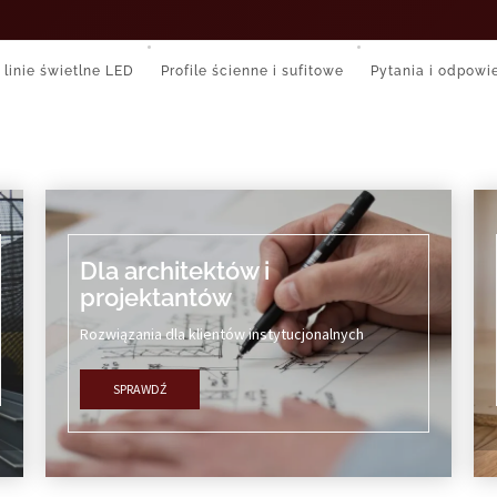
 linie świetlne LED
Profile ścienne i sufitowe
Pytania i odpowi
Dla architektów i
projektantów
Rozwiązania dla klientów instytucjonalnych
SPRAWDŹ