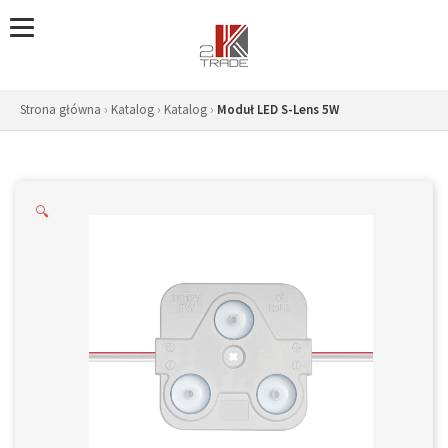
Skip
to
content
Strona główna
›
Katalog
›
Katalog
›
Moduł LED S-Lens 5W
🔍