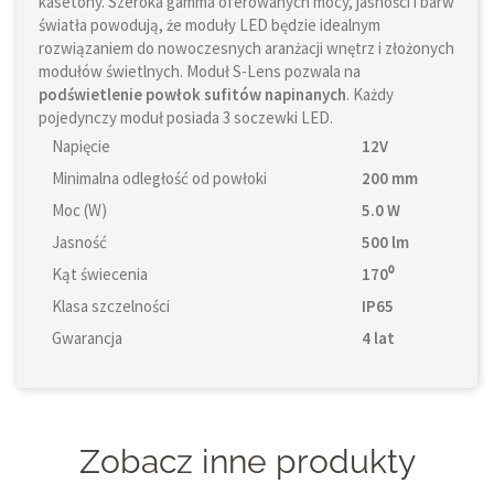
kasetony. Szeroka gamma oferowanych mocy, jasności i barw
światła powodują, że moduły LED będzie idealnym
rozwiązaniem do nowoczesnych aranżacji wnętrz i złożonych
modułów świetlnych. Moduł S-Lens pozwala na
podświetlenie powłok sufitów napinanych
. Każdy
pojedynczy moduł posiada 3 soczewki LED.
Napięcie
12V
Minimalna odległość od powłoki
200 mm
Moc (W)
5.0 W
Jasność
500 lm
Kąt świecenia
170⁰
Klasa szczelności
IP65
Gwarancja
4 lat
Zobacz inne produkty