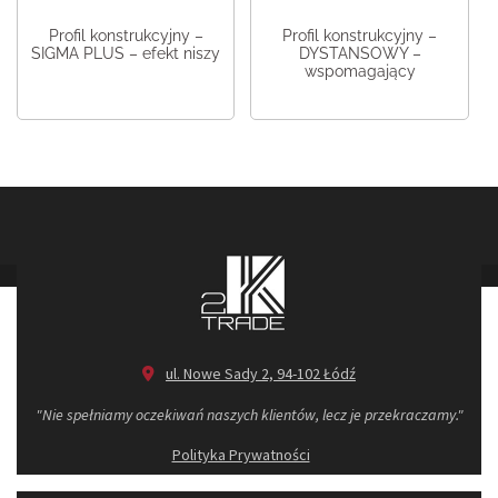
Profil konstrukcyjny –
Profil konstrukcyjny –
SIGMA PLUS – efekt niszy
DYSTANSOWY –
wspomagający
ul. Nowe Sady 2, 94-102 Łódź
"Nie spełniamy oczekiwań naszych klientów, lecz je przekraczamy."
Polityka Prywatności