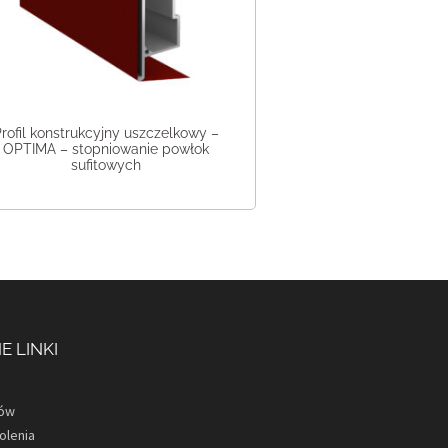
rofil konstrukcyjny uszczelkowy –
OPTIMA – stopniowanie powłok
sufitowych
 LINKI
ców
olenia