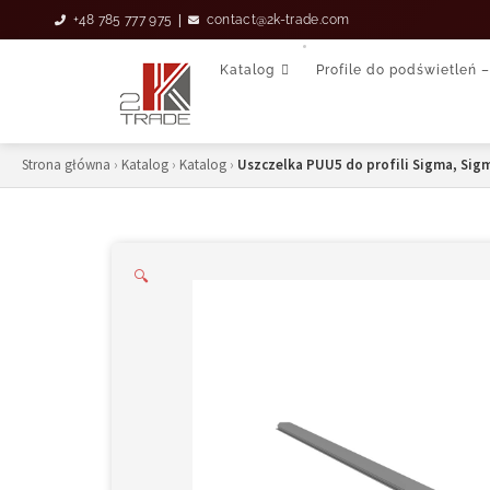
Skip
|
+48 785 777 975
contact@2k-trade.com
to
content
Katalog
Profile do podświetleń –
Strona główna
›
Katalog
›
Katalog
›
Uszczelka PUU5 do profili Sigma, Sig
🔍