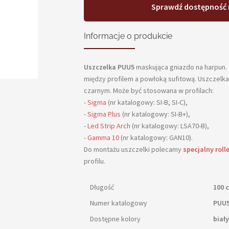
Sprawdź dostępność 
Informacje o produkcie
Uszczelka PUU5
maskująca gniazdo na harpun.
między profilem a powłoką sufitową. Uszczelka
czarnym. Może być stosowana w profilach:
-
Sigma
(nr katalogowy: SI-B, SI-C),
-
Sigma Plus
(nr katalogowy: SI-B+),
-
Led Strip Arch
(nr katalogowy: LSA70-B),
-
Gamma 10
(nr katalogowy: GAN10).
Do montażu uszczelki polecamy
specjalny rolle
profilu.
Długość
100 
Numer katalogowy
PUU
Dostępne kolory
biały