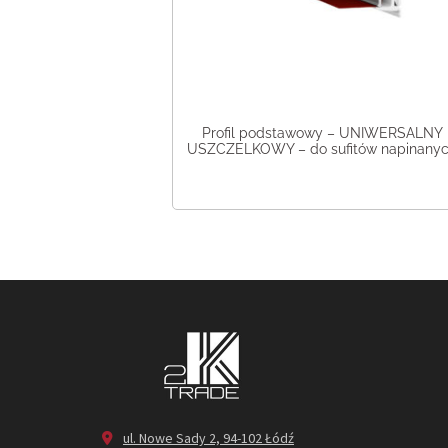
Profil podstawowy – UNIWERSALNY
USZCZELKOWY – do sufitów napinany
ul. Nowe Sady 2, 94-102 Łódź