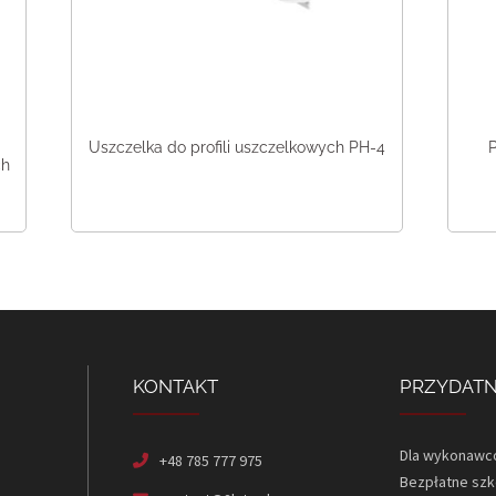
Uszczelka do profili uszczelkowych PH-4
P
ch
KONTAKT
PRZYDATNE
Dla wykonaw
+48 785 777 975
Bezpłatne szk