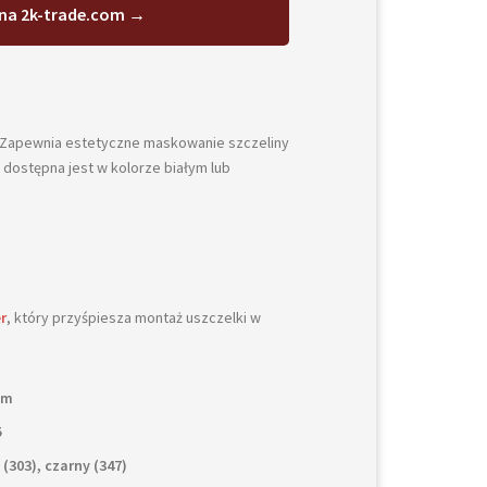
na 2k-trade.com →
 Zapewnia estetyczne maskowanie szczeliny
 dostępna jest w kolorze białym lub
r
, który przyśpiesza montaż uszczelki w
cm
5
 (303), czarny (347)